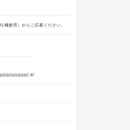
RL欄参照）からご応募ください。
/plst/jp/career/